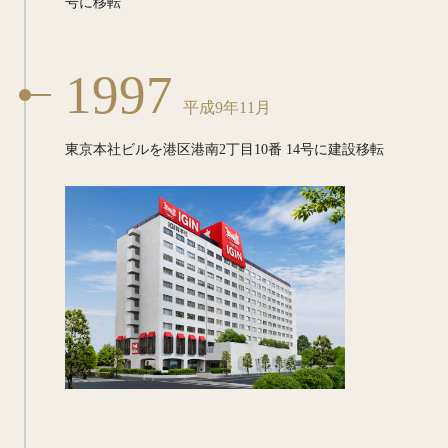
号に
移転
1997
平成9年11月
東京本社ビルを港区港南2丁目10番
14号に建設移転