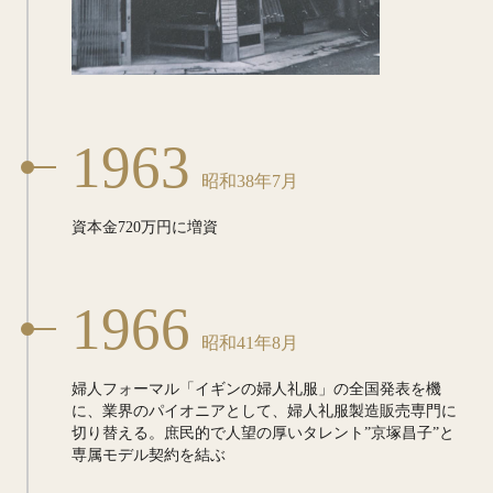
1963
昭和38年7月
資本金720万円に増資
1966
昭和41年8月
婦人フォーマル「イギンの婦人礼服」の
全国発表を機
に、業界のパイオニアとして、
婦人礼服製造販売専門に
切り替える。
庶民的で人望の厚いタレント
”京塚昌子”と
専属モデル契約を結ぶ