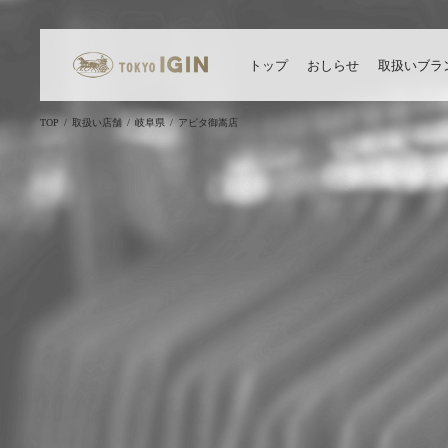
トップ
おしらせ
取扱いブラ
TOP
取扱い店舗
岐阜県
アピタ御嵩店