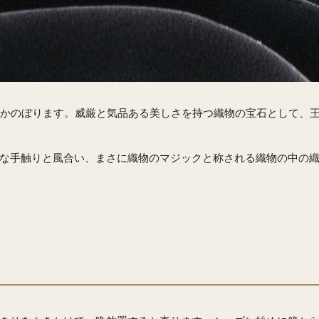
さかのぼります。威厳と気品ある美しさを持つ織物の宝石として、
な手触りと風合い、まさに織物のマジックと称される織物の中の